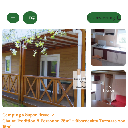
Reservierung
DE
+3
Fotos
Camping à Super-Besse
Chalet Tradition 6 Personen 35m² + überdachte Terrasse von
15m².