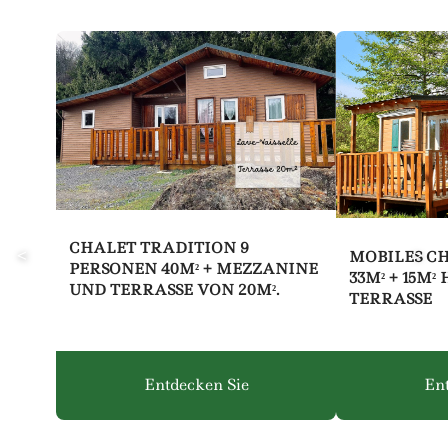
CHALET TRADITION 9
MOBILES C
PERSONEN 40M² + MEZZANINE
33M² + 15M
UND TERRASSE VON 20M².
TERRASSE
Entdecken Sie
Ent