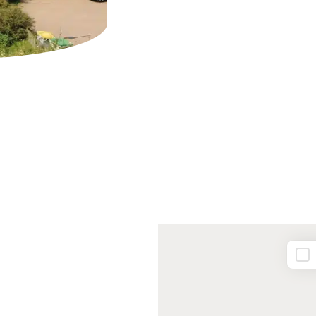
Plune Map – Map fac