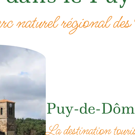
arc naturel régional d
Puy-de-Dôm
La destination touris