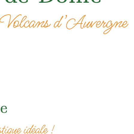
es Volcans d’Auvergne
e
tique idéale !