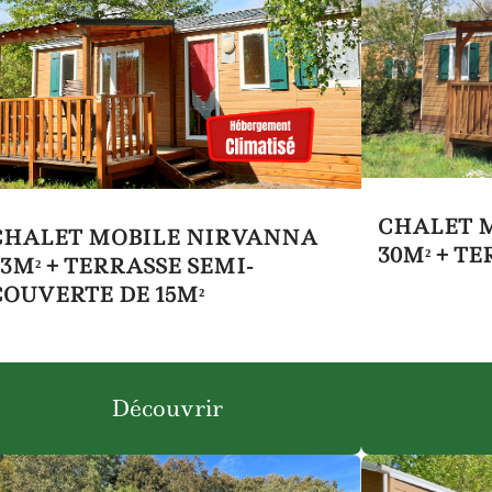
CHALET 
CHALET MOBILE NIRVANNA
30M² + TE
33M² + TERRASSE SEMI-
COUVERTE DE 15M²
Découvrir