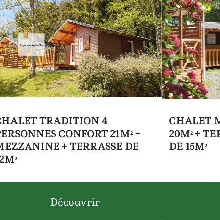
CHALET TRADITION 4
CHALET 
PERSONNES CONFORT 21M² +
20M² + T
MEZZANINE + TERRASSE DE
DE 15M²
12M²
Découvrir