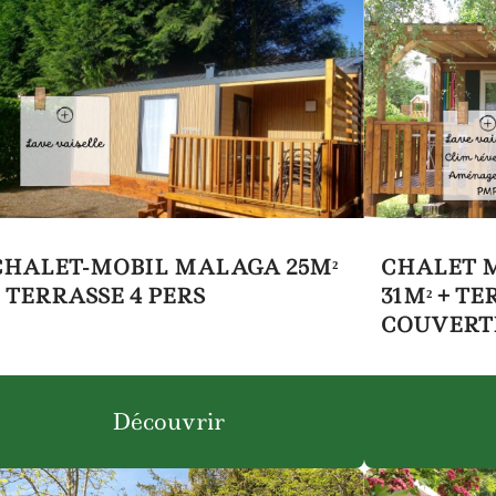
CHALET-MOBIL MALAGA 25M²
CHALET M
+ TERRASSE 4 PERS
31M² + TE
COUVERT
Découvrir