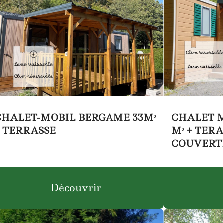
CHALET-MOBIL BERGAME 33M²
CHALET M
+ TERRASSE
M² + TERA
COUVERT
Découvrir