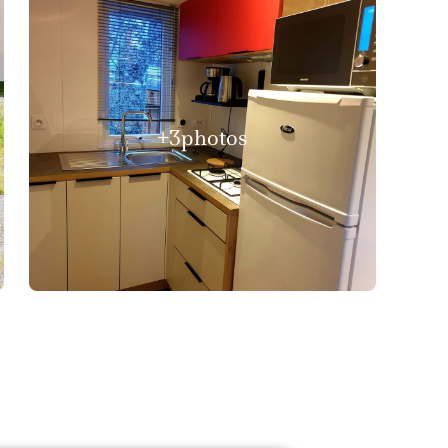
+3
photos