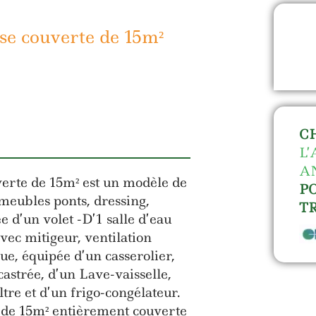
se couverte de 15m²
C
L
A
erte de 15m² est un modèle de
P
eubles ponts, dressing,
T
e d’un volet -D’1 salle d’eau
vec mitigeur, ventilation
ue, équipée d’un casserolier,
castrée, d’un Lave-vaisselle,
tre et d’un frigo-congélateur.
e de 15m² entièrement couverte