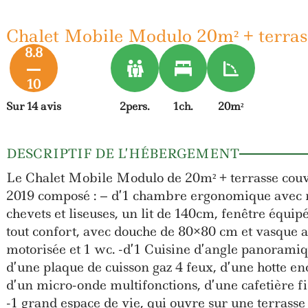
Chalet Mobile Modulo 20m² + terras
8.8
10
Sur 14 avis
2pers.
1ch.
20m²
DESCRIPTIF DE L’HÉBERGEMENT
Le Chalet Mobile Modulo de 20m² + terrasse couv
2019 composé : – d’1 chambre ergonomique avec m
chevets et liseuses, un lit de 140cm, fenêtre équipé
tout confort, avec douche de 80×80 cm et vasque a
motorisée et 1 wc. -d’1 Cuisine d’angle panoramiq
d’une plaque de cuisson gaz 4 feux, d’une hotte en
d’un micro-onde multifonctions, d’une cafetière fil
-1 grand espace de vie, qui ouvre sur une terrass