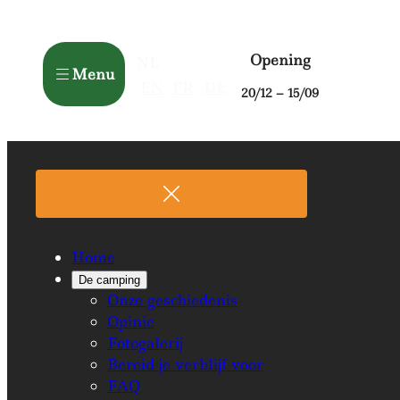
Opening
NL
Menu
EN
FR
DE
20/12 – 15/09
Home
De camping
Onze geschiedenis
Opinie
Fotogalerij
Bereid je verblijf voor
FAQ