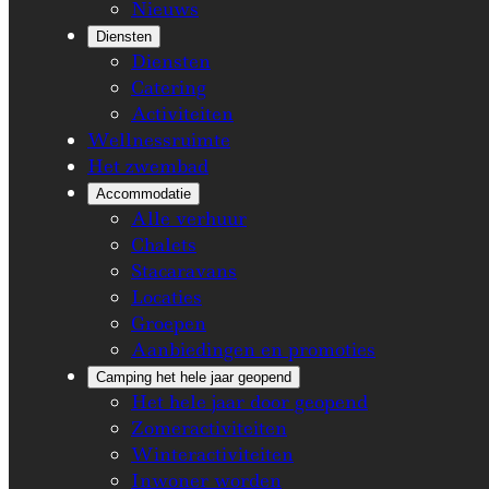
Nieuws
Diensten
Diensten
Catering
Activiteiten
Wellnessruimte
Het zwembad
Accommodatie
Alle verhuur
Chalets
Stacaravans
Locaties
Groepen
Aanbiedingen en promoties
Camping het hele jaar geopend
Het hele jaar door geopend
Zomeractiviteiten
Winteractiviteiten
Inwoner worden