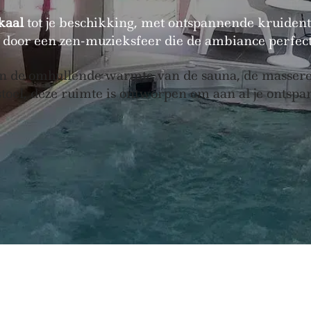
kaal
tot je beschikking, met ontspannende kruident
 door een zen-muzieksfeer die de ambiance perfect
an de omhullende warmte van de sauna, de massere
toel, deze ruimte is ontworpen om aan al je ontsp