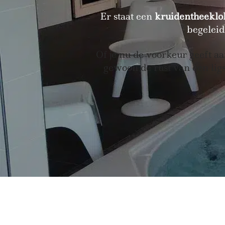
Er staat een
kruidentheeklo
begeleid
Of je nu de voorkeur geeft a
gewoon de rust van een ligs