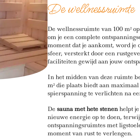
De wellnessruimte
De wellnessruimte van 100 m² op
om je een complete ontspanningse
moment dat je aankomt, word je 
sfeer, versterkt door een rustgev
faciliteiten gewijd aan jouw onts
In het midden van deze ruimte b
m² die plaats biedt aan maximaal
spierspanning te verlichten na ee
De
sauna met hete stenen
helpt je
nieuwe energie op te doen, terwij
ontspanningsruimtes met ligstoele
moment van rust te verlengen.