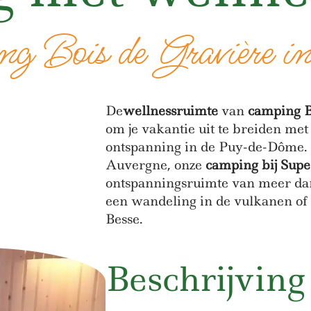
g Bois de Gravière i
De
wellnessruimte
van
camping B
om je vakantie uit te breiden me
ontspanning in de Puy-de-Dôme. 
Auvergne, onze
camping bij Supe
ontspanningsruimte van meer da
een wandeling in de vulkanen of 
Besse.
Beschrijving