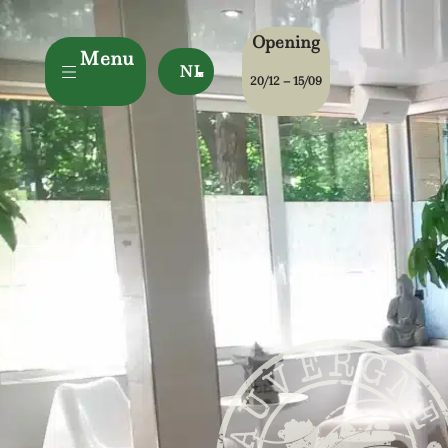
Opening
Menu
NL
20/12 – 15/09