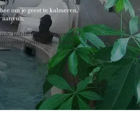
hee om je geest te kalmeren,
 aanvult.
nde bubbels van de jacuzzi of
anningsbehoeften te voldoen.